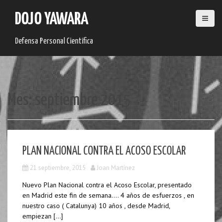
S
a
DOJO YAWARA
l
t
Defensa Personal Científica
a
r
a
l
c
Mes:
septiembre 2015
o
n
t
e
n
i
PLAN NACIONAL CONTRA EL ACOSO ESCOLAR
d
21 septiembre, 2015
Joan Martínez
o
Nuevo Plan Nacional contra el Acoso Escolar, presentado
en Madrid este fin de semana…. 4 años de esfuerzos , en
nuestro caso ( Catalunya) 10 años , desde Madrid,
empiezan […]