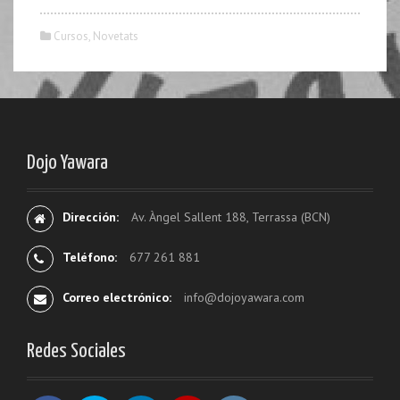
Cursos
,
Novetats
Dojo Yawara
Dirección:
Av. Àngel Sallent 188, Terrassa (BCN)
Teléfono:
677 261 881
Correo electrónico:
info@dojoyawara.com
Redes Sociales