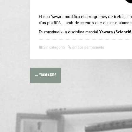
El nou Yawara modifica els programes de treball, i 
d’un pla REAL i amb de intenció que els seus alumne
Es constitueix la disciplina marcial
Yawara (Scientif
Sin categoría
enlace permanente
N
←
YAWARA KIDS
a
v
e
g
a