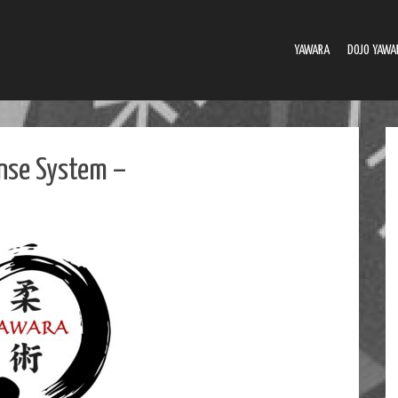
YAWARA
DOJO YAWA
ense System –