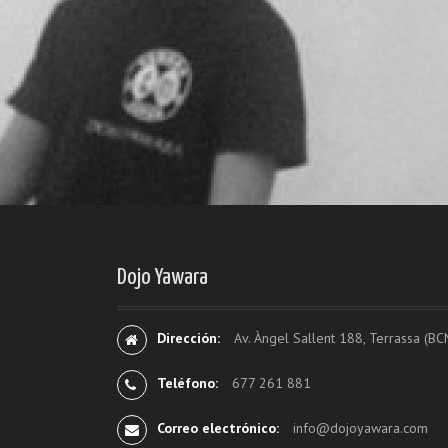
d
a
s
Dojo Yawara
Dirección:
Av. Àngel Sallent 188, Terrassa (BC
Teléfono:
677 261 881
Correo electrónico:
info@dojoyawara.com