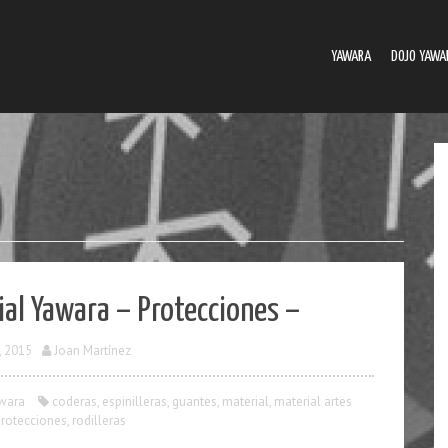
YAWARA
DOJO YAWA
ial Yawara – Protecciones –
, 2015
Joan Martínez
wara
coderas
,
espinilleras
,
guantes
,
material
,
material artes
protecciones
,
rodilleras